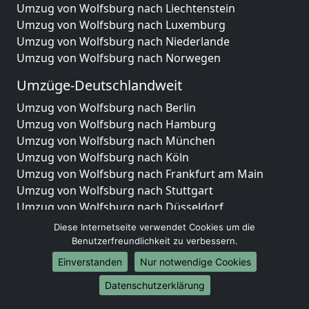
Umzug von Wolfsburg nach Liechtenstein
Umzug von Wolfsburg nach Luxemburg
Umzug von Wolfsburg nach Niederlande
Umzug von Wolfsburg nach Norwegen
Umzüge-Deutschlandweit
Umzug von Wolfsburg nach Berlin
Umzug von Wolfsburg nach Hamburg
Umzug von Wolfsburg nach München
Umzug von Wolfsburg nach Köln
Umzug von Wolfsburg nach Frankfurt am Main
Umzug von Wolfsburg nach Stuttgart
Umzug von Wolfsburg nach Düsseldorf
Umzug von Wolfsburg nach Leipzig
Diese Internetseite verwendet Cookies um die
Umzug von Wolfsburg nach Dortmund
Benutzerfreundlichkeit zu verbessern.
Umzug von Wolfsburg nach Essen
Einverstanden
Nur notwendige Cookies
Umzug von Wolfsburg nach Bremen
Datenschutzerklärung
Umzug von Wolfsburg nach Dresden
Umzug von Wolfsburg nach Hannover