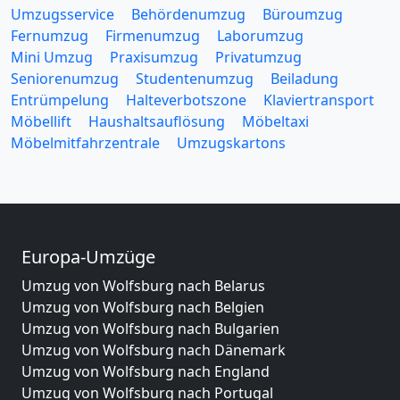
Umzugsservice
Behördenumzug
Büroumzug
Fernumzug
Firmenumzug
Laborumzug
Mini Umzug
Praxisumzug
Privatumzug
Seniorenumzug
Studentenumzug
Beiladung
Entrümpelung
Halteverbotszone
Klaviertransport
Möbellift
Haushaltsauflösung
Möbeltaxi
Möbelmitfahrzentrale
Umzugskartons
Europa-Umzüge
Umzug von Wolfsburg nach Belarus
Umzug von Wolfsburg nach Belgien
Umzug von Wolfsburg nach Bulgarien
Umzug von Wolfsburg nach Dänemark
Umzug von Wolfsburg nach England
Umzug von Wolfsburg nach Portugal