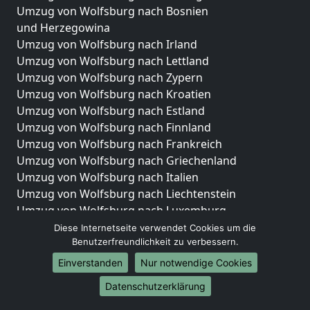
Umzug von Wolfsburg nach Bosnien
und Herzegowina
Umzug von Wolfsburg nach Irland
Umzug von Wolfsburg nach Lettland
Umzug von Wolfsburg nach Zypern
Umzug von Wolfsburg nach Kroatien
Umzug von Wolfsburg nach Estland
Umzug von Wolfsburg nach Finnland
Umzug von Wolfsburg nach Frankreich
Umzug von Wolfsburg nach Griechenland
Umzug von Wolfsburg nach Italien
Umzug von Wolfsburg nach Liechtenstein
Umzug von Wolfsburg nach Luxemburg
Umzug von Wolfsburg nach Niederlande
Diese Internetseite verwendet Cookies um die
Benutzerfreundlichkeit zu verbessern.
Umzug von Wolfsburg nach Norwegen
Einverstanden
Nur notwendige Cookies
Umzüge-Deutschlandweit
Datenschutzerklärung
Umzug von Wolfsburg nach Berlin