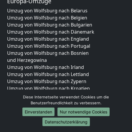
Europa-Umzüge
Umzug von Wolfsburg nach Belarus
Umzug von Wolfsburg nach Belgien
Umzug von Wolfsburg nach Bulgarien
Umzug von Wolfsburg nach Dänemark
Umzug von Wolfsburg nach England
Umzug von Wolfsburg nach Portugal
Umzug von Wolfsburg nach Bosnien
und Herzegowina
Umzug von Wolfsburg nach Irland
Umzug von Wolfsburg nach Lettland
Umzug von Wolfsburg nach Zypern
Umzug von Wolfsburg nach Kroatien
Umzug von Wolfsburg nach Estland
Diese Internetseite verwendet Cookies um die
Umzug von Wolfsburg nach Finnland
Benutzerfreundlichkeit zu verbessern.
Umzug von Wolfsburg nach Frankreich
Einverstanden
Nur notwendige Cookies
Umzug von Wolfsburg nach Griechenland
Datenschutzerklärung
Umzug von Wolfsburg nach Italien
Umzug von Wolfsburg nach Liechtenstein