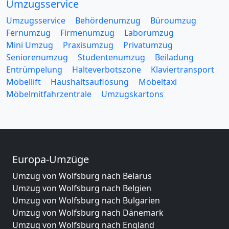
Umzugsservice
Umzugsservice
Behördenumzug
Büroumzug
Fernumzug
Firmenumzug
Laborumzug
Mini Umzug
Praxisumzug
Privatumzug
Seniorenumzug
Studentenumzug
Beiladung
Entrümpelung
Halteverbotszone
Klaviertransport
Möbellift
Haushaltsauflösung
Möbeltaxi
Möbelmitfahrzentrale
Umzugskartons
Europa-Umzüge
Umzug von Wolfsburg nach Belarus
Umzug von Wolfsburg nach Belgien
Umzug von Wolfsburg nach Bulgarien
Umzug von Wolfsburg nach Dänemark
Umzug von Wolfsburg nach England