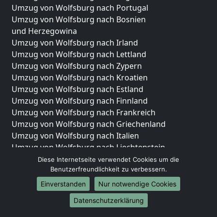
Umzug von Wolfsburg nach Portugal
Umzug von Wolfsburg nach Bosnien
und Herzegowina
Umzug von Wolfsburg nach Irland
Umzug von Wolfsburg nach Lettland
Umzug von Wolfsburg nach Zypern
Umzug von Wolfsburg nach Kroatien
Umzug von Wolfsburg nach Estland
Umzug von Wolfsburg nach Finnland
Umzug von Wolfsburg nach Frankreich
Umzug von Wolfsburg nach Griechenland
Umzug von Wolfsburg nach Italien
Umzug von Wolfsburg nach Liechtenstein
Umzug von Wolfsburg nach Luxemburg
Diese Internetseite verwendet Cookies um die
Benutzerfreundlichkeit zu verbessern.
Umzug von Wolfsburg nach Niederlande
Umzug von Wolfsburg nach Norwegen
Einverstanden
Nur notwendige Cookies
Umzüge-Deutschlandweit
Datenschutzerklärung