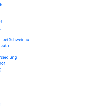
e
rf
„
 bei Schweinau
reuth
g
rsiedlung
hof
g
f