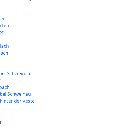
mer
rten
of
lach
lach
bei Schweinau
f
bach
bei Schweinau
inter der Veste
g