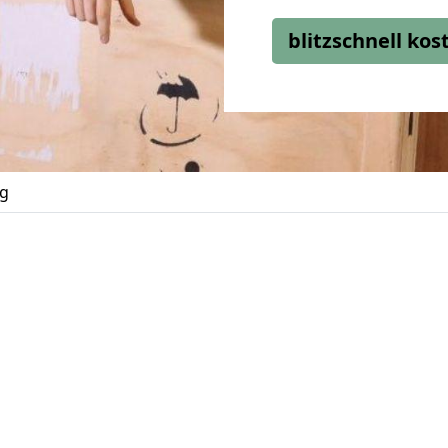
blitzschnell ko
g