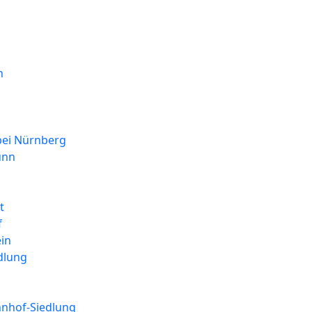
n
bei Nürnberg
unn
m
t
f
in
dlung
nhof-Siedlung