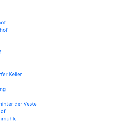
hof
hof
f
s
er Keller
ang
inter der Veste
hof
enmühle