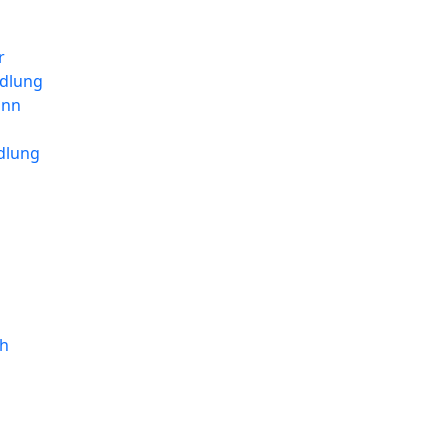
r
dlung
unn
dlung
ch