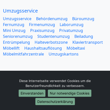
Umzugsservice
Umzugsservice
Behördenumzug
Büroumzug
Fernumzug
Firmenumzug
Laborumzug
Mini Umzug
Praxisumzug
Privatumzug
Seniorenumzug
Studentenumzug
Beiladung
Entrümpelung
Halteverbotszone
Klaviertransport
Möbellift
Haushaltsauflösung
Möbeltaxi
Möbelmitfahrzentrale
Umzugskartons
Diese Internetseite verwendet Cookies um die
Europa-Umzüge
Benutzerfreundlichkeit zu verbessern.
Umzug von Wolfsburg nach Belarus
Einverstanden
Nur notwendige Cookies
Umzug von Wolfsburg nach Belgien
Datenschutzerklärung
Umzug von Wolfsburg nach Bulgarien