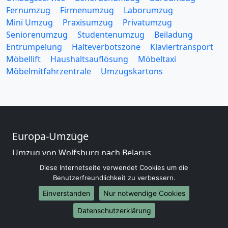
Fernumzug
Firmenumzug
Laborumzug
Mini Umzug
Praxisumzug
Privatumzug
Seniorenumzug
Studentenumzug
Beiladung
Entrümpelung
Halteverbotszone
Klaviertransport
Möbellift
Haushaltsauflösung
Möbeltaxi
Möbelmitfahrzentrale
Umzugskartons
Europa-Umzüge
Umzug von Wolfsburg nach Belarus
Umzug von Wolfsburg nach Belgien
Diese Internetseite verwendet Cookies um die
Umzug von Wolfsburg nach Bulgarien
Benutzerfreundlichkeit zu verbessern.
Umzug von Wolfsburg nach Dänemark
Einverstanden
Nur notwendige Cookies
Umzug von Wolfsburg nach England
Datenschutzerklärung
Umzug von Wolfsburg nach Portugal
Umzug von Wolfsburg nach Bosnien