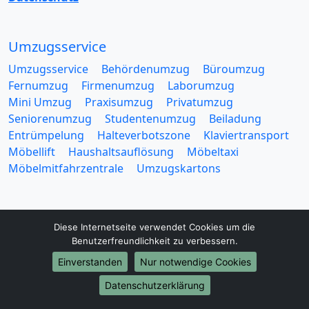
Umzugsservice
Umzugsservice
Behördenumzug
Büroumzug
Fernumzug
Firmenumzug
Laborumzug
Mini Umzug
Praxisumzug
Privatumzug
Seniorenumzug
Studentenumzug
Beiladung
Entrümpelung
Halteverbotszone
Klaviertransport
Möbellift
Haushaltsauflösung
Möbeltaxi
Möbelmitfahrzentrale
Umzugskartons
Diese Internetseite verwendet Cookies um die
Benutzerfreundlichkeit zu verbessern.
Europa-Umzüge
Einverstanden
Nur notwendige Cookies
Umzug von Wolfsburg nach Belarus
Datenschutzerklärung
Umzug von Wolfsburg nach Belgien