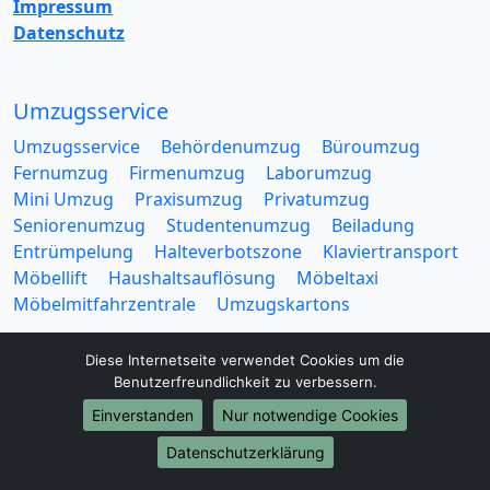
Impressum
Datenschutz
Umzugsservice
Umzugsservice
Behördenumzug
Büroumzug
Fernumzug
Firmenumzug
Laborumzug
Mini Umzug
Praxisumzug
Privatumzug
Seniorenumzug
Studentenumzug
Beiladung
Entrümpelung
Halteverbotszone
Klaviertransport
Möbellift
Haushaltsauflösung
Möbeltaxi
Möbelmitfahrzentrale
Umzugskartons
Diese Internetseite verwendet Cookies um die
Benutzerfreundlichkeit zu verbessern.
Einverstanden
Nur notwendige Cookies
Europa-Umzüge
Datenschutzerklärung
Umzug von Wolfsburg nach Belarus