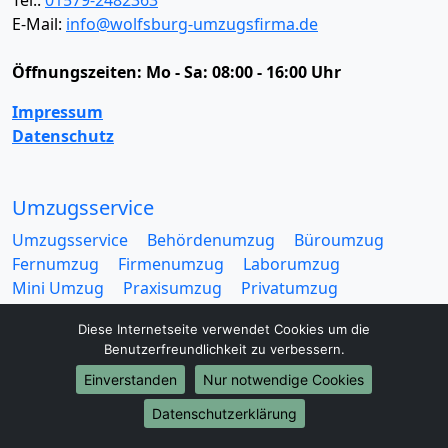
Tel.:
01579-2482363
E-Mail:
info@wolfsburg-umzugsfirma.de
Öffnungszeiten:
Mo - Sa: 08:00 - 16:00 Uhr
Impressum
Datenschutz
Umzugsservice
Umzugsservice
Behördenumzug
Büroumzug
Fernumzug
Firmenumzug
Laborumzug
Mini Umzug
Praxisumzug
Privatumzug
Seniorenumzug
Studentenumzug
Beiladung
Diese Internetseite verwendet Cookies um die
Entrümpelung
Halteverbotszone
Klaviertransport
Benutzerfreundlichkeit zu verbessern.
Möbellift
Haushaltsauflösung
Möbeltaxi
Einverstanden
Nur notwendige Cookies
Möbelmitfahrzentrale
Umzugskartons
Datenschutzerklärung