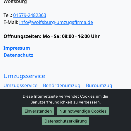
Wolfsburg
Tel.:
01579-2482363
E-Mail:
info@wolfsburg-umzugsfirma.de
Öffnungszeiten:
Mo - Sa: 08:00 - 16:00 Uhr
Impressum
Datenschutz
Umzugsservice
Umzugsservice
Behördenumzug
Büroumzug
Fernumzug
Firmenumzug
Laborumzug
Diese Internetseite verwendet Cookies um die
Mini Umzug
Praxisumzug
Privatumzug
Benutzerfreundlichkeit zu verbessern.
Seniorenumzug
Studentenumzug
Beiladung
Einverstanden
Nur notwendige Cookies
Entrümpelung
Halteverbotszone
Klaviertransport
Möbellift
Haushaltsauflösung
Möbeltaxi
Datenschutzerklärung
Möbelmitfahrzentrale
Umzugskartons