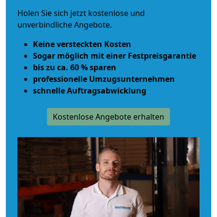
Holen Sie sich jetzt kostenlose und
unverbindliche Angebote.
Keine versteckten Kosten
Sogar möglich mit einer Festpreisgarantie
bis zu ca. 60 % sparen
professionelle Umzugsunternehmen
schnelle Auftragsabwicklung
Kostenlose Angebote erhalten